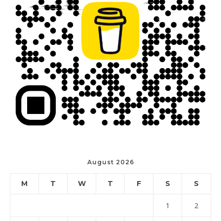
August 2026
M
T
W
T
F
S
S
1
2